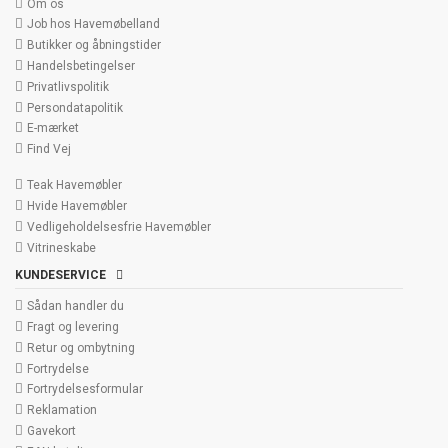
Om os
Job hos Havemøbelland
Butikker og åbningstider
Handelsbetingelser
Privatlivspolitik
Persondatapolitik
E-mærket
Find Vej
Teak Havemøbler
Hvide Havemøbler
Vedligeholdelsesfrie Havemøbler
Vitrineskabe
KUNDESERVICE
Sådan handler du
Fragt og levering
Retur og ombytning
Fortrydelse
Fortrydelsesformular
Reklamation
Gavekort