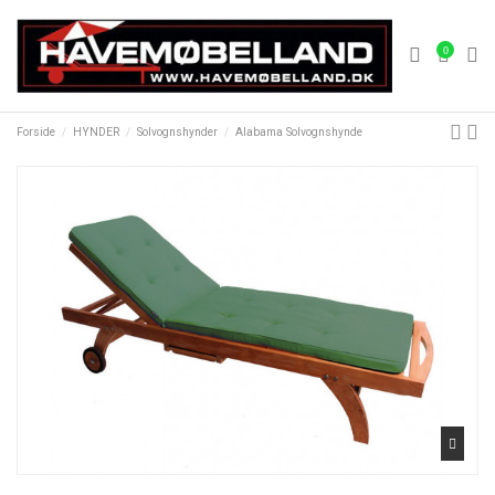
0
Forside
HYNDER
Solvognshynder
Alabama Solvognshynde