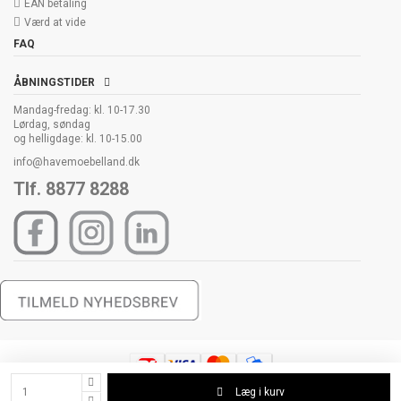
EAN betaling
Værd at vide
FAQ
ÅBNINGSTIDER
Mandag-fredag: kl. 10-17.30
Lørdag, søndag
og helligdage: kl. 10-15.00
info@havemoebelland.dk
Tlf. 8877 8288
Læg i kurv
Copyright 2006-2026 Havemøbelland All Rights Reserved. Havemøbelland