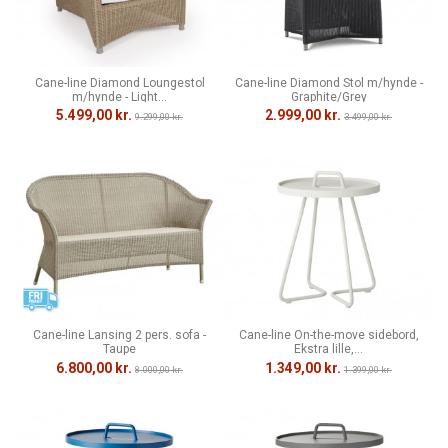
Cane-line Diamond Loungestol
Cane-line Diamond Stol m/hynde -
m/hynde - Light...
Graphite/Grey
5.499,00 kr.
2.999,00 kr.
9.299,00 kr.
3.499,00 kr.
Cane-line Lansing 2 pers. sofa -
Cane-line On-the-move sidebord,
Taupe
Ekstra lille,...
6.800,00 kr.
1.349,00 kr.
8.000,00 kr.
1.399,00 kr.