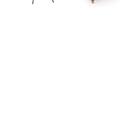
Emma Loungestol
Enø Brun Sofastol
2.999,00 kr.
2.299,00 kr.
3.999,00 kr.
3.499,00 kr.
Enø Brun Sofasæt - Inkl. hynder
Gabriella Gas Bålsted - Ø:91 cm
8.999,00 kr.
4.499,00 kr.
15.999,00 kr.
5.499,00 kr.