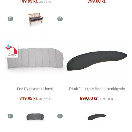
149,95 kr.
799,00 kr.
299,95 kr.
Enø Ryghynde til bænk
Fritab Eksklusiv Banan-bænkhynde
349,95 kr.
899,00 kr.
399,95 kr.
1.099,00 kr.