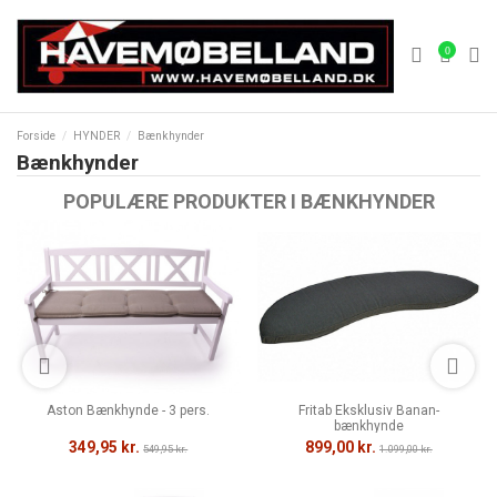
0
Forside
HYNDER
Bænkhynder
Bænkhynder
POPULÆRE PRODUKTER I BÆNKHYNDER
Aston Bænkhynde - 3 pers.
Fritab Eksklusiv Banan-
bænkhynde
349,95 kr.
899,00 kr.
549,95 kr.
1.099,00 kr.