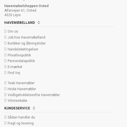
Havemøbelshoppen Osted
Alfarvejen 61, Osted
4320 Lejre
HAVEMØBELLAND
Om os
Job hos Havemøbelland
Butikker og åbningstider
Handelsbetingelser
Privatlivspolitik
Persondatapolitik
E-mærket
Find Vej
Teak Havemøbler
Hvide Havemøbler
Vedligeholdelsesfrie Havemøbler
Vitrineskabe
KUNDESERVICE
Sådan handler du
Fragt og levering