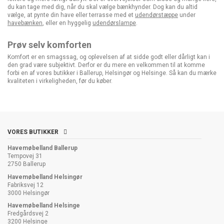
du kan tage med dig, når du skal vælge bænkhynder. Dog kan du altid
vælge, at pynte din have eller terrasse med et
udendørstæppe
under
havebænken
, eller en hyggelig
udendørslampe
.
Prøv selv komforten
Komfort er en smagssag, og oplevelsen af at sidde godt eller dårligt kan i
den grad være subjektivt. Derfor er du mere en velkommen til at komme
forbi en af vores butikker i Ballerup, Helsingør og Helsinge. Så kan du mærke
kvaliteten i virkeligheden, før du køber.
VORES BUTIKKER
Havemøbelland Ballerup
Tempovej 31
2750 Ballerup
Havemøbelland Helsingør
Fabriksvej 12
3000 Helsingør
Havemøbelland Helsinge
Fredgårdsvej 2
3200 Helsinge