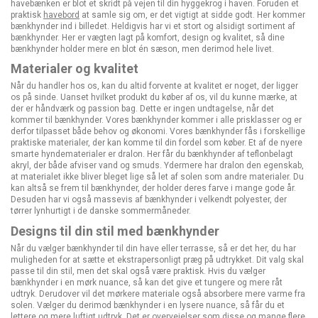
havebænken er blot et skridt på vejen til din hyggekrog i haven. Foruden et
praktisk
havebord
at samle sig om, er det vigtigt at sidde godt. Her kommer
bænkhynder ind i billedet. Heldigvis har vi et stort og alsidigt sortiment af
bænkhynder. Her er vægten lagt på komfort, design og kvalitet, så dine
bænkhynder holder mere en blot én sæson, men derimod hele livet.
Materialer og kvalitet
Når du handler hos os, kan du altid forvente at kvalitet er noget, der ligger
os på sinde. Uanset hvilket produkt du køber af os, vil du kunne mærke, at
der er håndværk og passion bag. Dette er ingen undtagelse, når det
kommer til bænkhynder. Vores bænkhynder kommer i alle prisklasser og er
derfor tilpasset både behov og økonomi. Vores bænkhynder fås i forskellige
praktiske materialer, der kan komme til din fordel som køber. Et af de nyere
smarte hyndematerialer er dralon. Her får du bænkhynder af teflonbelagt
akryl, der både afviser vand og smuds. Ydermere har dralon den egenskab,
at materialet ikke bliver bleget lige så let af solen som andre materialer. Du
kan altså se frem til bænkhynder, der holder deres farve i mange gode år.
Desuden har vi også massevis af bænkhynder i velkendt polyester, der
tørrer lynhurtigt i de danske sommermåneder.
Designs til din stil med bænkhynder
Når du vælger bænkhynder til din have eller terrasse, så er det her, du har
muligheden for at sætte et ekstrapersonligt præg på udtrykket. Dit valg skal
passe til din stil, men det skal også være praktisk. Hvis du vælger
bænkhynder i en mørk nuance, så kan det give et tungere og mere råt
udtryk. Derudover vil det mørkere materiale også absorbere mere varme fra
solen. Vælger du derimod bænkhynder i en lysere nuance, så får du et
lettere og mere luftigt udtryk. Det er overvejelser som disse og mange flere,