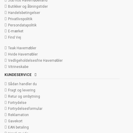
Job hos Havemøbelland
Butikker og åbningstider
Handelsbetingelser
Privatlivspolitik
Persondatapolitik
E-mærket
Find Vej
Teak Havemøbler
Hvide Havemøbler
Vedligeholdelsesfrie Havemøbler
Vitrineskabe
KUNDESERVICE
Sådan handler du
Fragt og levering
Retur og ombytning
Fortrydelse
Fortrydelsesformular
Reklamation
Gavekort
EAN betaling