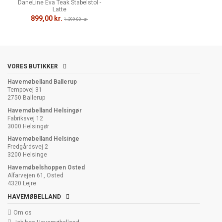
DaneLine Eva Teak Stabelstol -
Latte
899,00 kr.
1.399,00 kr.
VORES BUTIKKER
Havemøbelland Ballerup
Tempovej 31
2750 Ballerup
Havemøbelland Helsingør
Fabriksvej 12
3000 Helsingør
Havemøbelland Helsinge
Fredgårdsvej 2
3200 Helsinge
Havemøbelshoppen Osted
Alfarvejen 61, Osted
4320 Lejre
HAVEMØBELLAND
Om os