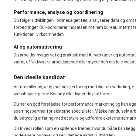
Performance, analyse og koordinering
Du følger udviklingen i onlinesalget tæt, analyserer data og omsæ
forbedringer. Du koordinerer indsatsen mellem bureau, internt 
funktioner i virksomheden.
AI og automatisering
Du arbejder nysgerrigt og praktisk med AI-værktøjer og automati
værdi, effektivisere arbejdsgange eller styrke den digitale indsat
Den ideelle kandidat
Vi forestiller os, at du har solid erfaring med digital marketing,
webshops – gerne Shopify eller lignende platforme.
Du har en god forståelse for performance marketing og kan age
sparringspartner for eksterne specialister. Måske har du selv arb
du betydelig erfaring med at styre og udfordre eksterne samarb
Du trives i rollen som en spillende træner, hvor du både kan lægg
uddelegere opgaver og selv deltage aktivt i udførslen.