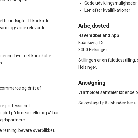
Gode udviklingsmuligheder
Løn efter kvalifikationer
tter indsigter til konkrete
Arbejdssted
team og øvrige relevante
Havemøbelland ApS
Fabriksvej 12
3000 Helsingør
sering, hvor det kan skabe
Stillingen er en fuldtidsstilling
s.
Helsingør.
Ansøgning
 e-commerce og drift af
Vi afholder samtaler løbende o
Se opslaget på Jobindex
her>
re professionel
ejdet på bureau, eller også har
ejdspartnere.
e retning, bevare overblikket,