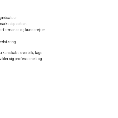
ngindsatser
 markedsposition
performance og kunderejser
kedsføring
du kan skabe overblik, tage
vikler sig professionelt og