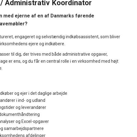
/ Administrativ Koordinator
en med ejerne af en af Danmarks førende
havemøbler?
ureret, engageret og selvstændig indkøbsassistent, som bliver
 virksomhedens ejere og indkøbere.
passer til dig, der trives med både administrative opgaver,
age er ens, og du får en central rolle i en virksomhed med højt
e.
køber og ejer i det daglige arbejde
andører i ind- og udland
ingstider og leverandører
 dokumenthåndtering
analyser og Excel-opgaver
og samarbejdspartnere
irksomhedens afdelinger