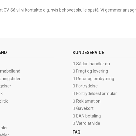
 CV. Så vil vi kontakte dig, hvis behovet skulle opstå. Vi gemmer ansøg
AND
KUNDESERVICE
Sådan handler du
emøbelland
Fragt og levering
bningstider
Retur og ombytning
gelser
Fortrydelse
ik
Fortrydelsesformular
itik
Reklamation
Gavekort
EAN betaling
Værd at vide
bler
FAQ
øbler