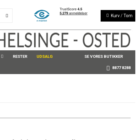
Kurv
/
Tom
RESTER
UDSALG
SE VORES BUTIKKER
8877 8288