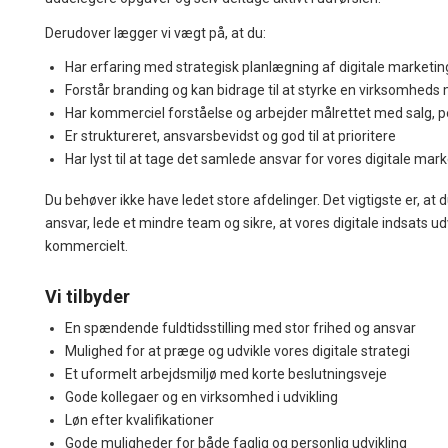
Derudover lægger vi vægt på, at du:
Har erfaring med strategisk planlægning af digitale marketi
Forstår branding og kan bidrage til at styrke en virksomheds
Har kommerciel forståelse og arbejder målrettet med salg, 
Er struktureret, ansvarsbevidst og god til at prioritere
Har lyst til at tage det samlede ansvar for vores digitale mar
Du behøver ikke have ledet store afdelinger. Det vigtigste er, at 
ansvar, lede et mindre team og sikre, at vores digitale indsats ud
kommercielt.
Vi tilbyder
En spændende fuldtidsstilling med stor frihed og ansvar
Mulighed for at præge og udvikle vores digitale strategi
Et uformelt arbejdsmiljø med korte beslutningsveje
Gode kollegaer og en virksomhed i udvikling
Løn efter kvalifikationer
Gode muligheder for både faglig og personlig udvikling