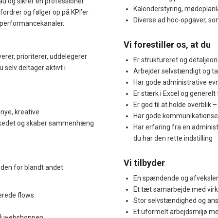
u og sikrer en professionel
Kalenderstyring, mødeplanl
fordrer og følger op på KPI’er
Diverse ad hoc-opgaver, som
 performancekanaler.
Vi forestiller os, at du
rer, prioriterer, uddelegerer
Er struktureret og detaljeor
 selv deltager aktivt i
Arbejder selvstændigt og t
Har gode administrative ev
Er stærk i Excel og generelt 
Er god til at holde overblik
 nye, kreative
Har gode kommunikationsev
markedet og skaber sammenhæng
Har erfaring fra en administra
du har den rette indstilling
Vi tilbyder
nden for blandt andet:
En spændende og afveksle
Et tæt samarbejde med vir
erede flows
Stor selvstændighed og an
Et uformelt arbejdsmiljø me
 på webshoppen