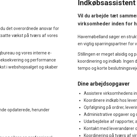
Indkøbsassistent 
Vil du arbejde tæt samm
virksomheder inden for 
 du det overordnede ansvar for
tsatte vækst på tværs af vores
Havemøbelland søger en strukt
en vigtig sparringspartner for
gbureau og vores interne e-
Stillingen er meget alsidig og 
i, eksekvering og performance
koordinering og indkøb. Ingen d
kst i webshopsalget og skaber
tempo og korte beslutningsvej
Dine arbejdsopgaver
Assistere virksomhedens ind
Koordinere indkøb hos lever
Opfølgning på ordrer, lever
nde opdaterede, herunder
Administrative opgaver og
Udarbejdelse af rapporter, 
Kontakt med leverandører 
Koordinering på tværs af v