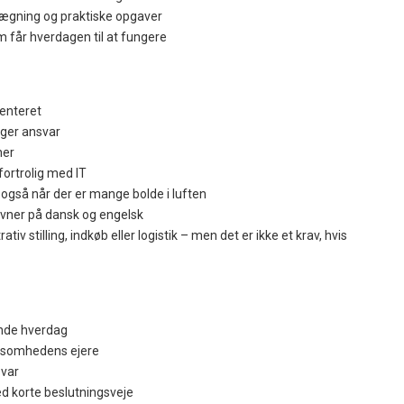
ægning og praktiske opgaver
 får hverdagen til at fungere
ienteret
ager ansvar
ner
fortrolig med IT
 – også når der er mange bolde i luften
ner på dansk og engelsk
tiv stilling, indkøb eller logistik – men det er ikke et krav, hvis
nde hverdag
ksomhedens ejere
svar
d korte beslutningsveje