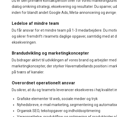
Du er den primære kontaktperson over for vores marketingburea
dialog omkring strategi, eksekvering og resultater. Du sparrer, ud
inden for blandt andet Google Ads, Meta-annoncering og øvrige
Ledelse af mindre team
Du får ansvar for et mindre team på 1-3 medarbejdere. Du motive
og sikrer fremdrift i teamets daglige opgaver, samtidig med at du
eksekveringen.
Brandudvikling og marketingkoncepter
Du bidrager aktivt til udviklingen af vores brand og arbejder med
marketingkoncepter, der styrker Havemøbellands position i 
på tværs af kanaler.
Overordnet operationelt ansvar
Du sikrer, at du og teamets leverancer eksekveres i høj kvalitet i
Grafiske elementer til web, sociale medier og tryk
Nyhedsbreve, e-mail marketing, segmentering og automatis
Organisk SEO, tekstopgaver og indholdsoptimering
Vareoprettelse, produktflow og optimering af produktsider