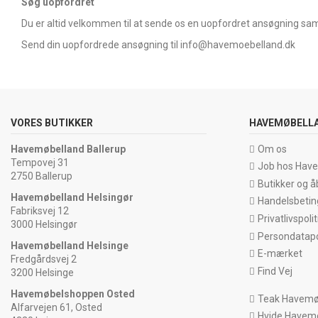
Søg uopfordret
Du er altid velkommen til at sende os en uopfordret ansøgning samt
Send din uopfordrede ansøgning til
info@havemoebelland.dk
VORES BUTIKKER
HAVEMØBELL
Havemøbelland Ballerup
Om os
Tempovej 31
Job hos Hav
2750 Ballerup
Butikker og å
Havemøbelland Helsingør
Handelsbetin
Fabriksvej 12
Privatlivspolit
3000 Helsingør
Persondatapol
Havemøbelland Helsinge
E-mærket
Fredgårdsvej 2
Find Vej
3200 Helsinge
Havemøbelshoppen Osted
Teak Havemø
Alfarvejen 61, Osted
Hvide Havem