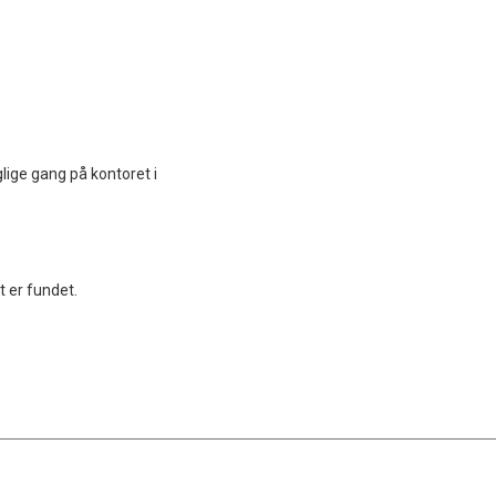
aglige gang på kontoret i
t er fundet.