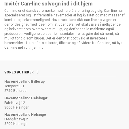
Invitér Can-line solvogn ind i dit hjem
Can-line er et dansk varemærke med flere års erfaring bag sig. Can-line har
specialiseret sig i at fremstille havemøbler af høj kvalitet og med masser af
komfort og bekvemmelighed. Havemøbelland.dk’s can-line solvogne er
derfor designet med idéen om, at udendørslivet skal være så indbydende
og bekvemt som overhovedet muligt, og derfor er alle møblerne også
produceret i vedligeholdelsesfrie materialer - for at gøre det så nemt, så
muligt for dig som bruger. Det er derfor et godt valg at investere i
havemøbler, i form af stole, borde, tilbehør og så videre fra Can-line, så byd
Can-line ind i dit hjem nu.
VORES BUTIKKER
Havemøbelland Ballerup
Tempovej 31
2750 Ballerup
Havemøbelland Helsingør
Fabriksvej 12
3000 Helsingør
Havemøbelland Helsinge
Fredgårdsvej 2
3200 Helsinge