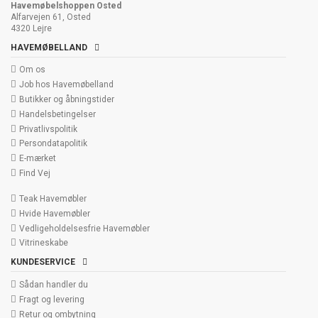
Havemøbelshoppen Osted
Alfarvejen 61, Osted
4320 Lejre
HAVEMØBELLAND
Om os
Job hos Havemøbelland
Butikker og åbningstider
Handelsbetingelser
Privatlivspolitik
Persondatapolitik
E-mærket
Find Vej
Teak Havemøbler
Hvide Havemøbler
Vedligeholdelsesfrie Havemøbler
Vitrineskabe
KUNDESERVICE
Sådan handler du
Fragt og levering
Retur og ombytning