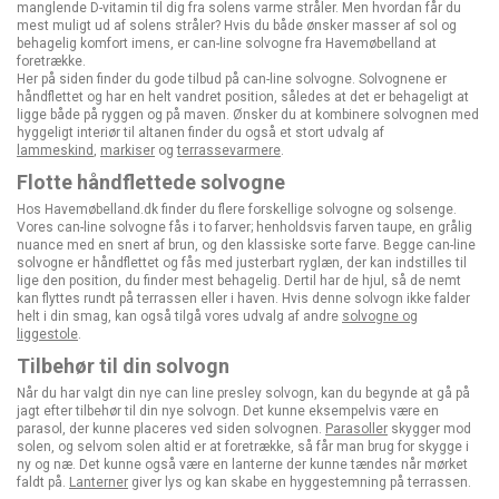
manglende D-vitamin til dig fra solens varme stråler. Men hvordan får du
mest muligt ud af solens stråler? Hvis du både ønsker masser af sol og
behagelig komfort imens, er can-line solvogne fra Havemøbelland at
foretrække.
Her på siden finder du gode tilbud på can-line solvogne. Solvognene er
håndflettet og har en helt vandret position, således at det er behageligt at
ligge både på ryggen og på maven. Ønsker du at kombinere solvognen med
hyggeligt interiør til altanen finder du også et stort udvalg af
lammeskind
,
markiser
og
terrassevarmere
.
Flotte håndflettede solvogne
Hos Havemøbelland.dk finder du flere forskellige solvogne og solsenge.
Vores can-line solvogne fås i to farver; henholdsvis farven taupe, en grålig
nuance med en snert af brun, og den klassiske sorte farve. Begge can-line
solvogne er håndflettet og fås med justerbart ryglæn, der kan indstilles til
lige den position, du finder mest behagelig. Dertil har de hjul, så de nemt
kan flyttes rundt på terrassen eller i haven. Hvis denne solvogn ikke falder
helt i din smag, kan også tilgå vores udvalg af andre
solvogne og
liggestole
.
Tilbehør til din solvogn
Når du har valgt din nye can line presley solvogn, kan du begynde at gå på
jagt efter tilbehør til din nye solvogn. Det kunne eksempelvis være en
parasol, der kunne placeres ved siden solvognen.
Parasoller
skygger mod
solen, og selvom solen altid er at foretrække, så får man brug for skygge i
ny og næ. Det kunne også være en lanterne der kunne tændes når mørket
faldt på.
Lanterner
giver lys og kan skabe en hyggestemning på terrassen.