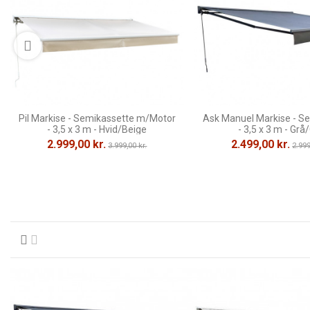
Pil Markise - Semikassette m/Motor
Ask Manuel Markise - S
- 3,5 x 3 m - Hvid/Beige
- 3,5 x 3 m - Grå
2.999,00 kr.
2.499,00 kr.
3.999,00 kr.
2.999