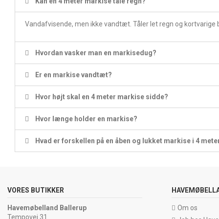
Kan en 4 meter markise tåle regn?
Vandafvisende, men ikke vandtæt. Tåler let regn og kortvarige b
Hvordan vasker man en markisedug?
Er en markise vandtæt?
Hvor højt skal en 4 meter markise sidde?
Hvor længe holder en markise?
Hvad er forskellen på en åben og lukket markise i 4 met
VORES BUTIKKER
HAVEMØBELL
Havemøbelland Ballerup
Om os
Tempovej 31