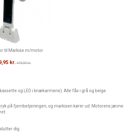
r til Markise m/motor
,95 kr.
649,00 kr.
kassette og LED i knækarmene). Alle fås i grå og beige.
 tryk på fjernbetjeningen, og markisen kører ud. Motorens jævne
ret.
lutter dig.