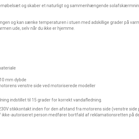
vemøbelsæt og skaber et naturligt og sammenhængende solafskærmning
ålingen og kan sænke temperaturen i stuen med adskillige grader på v
armen ude, selv når du ikke er hjemme.
ateriale
, 110 mm dybde
 motorens venstre side ved motoriserede modeller
ng indstillet til 15 grader for korrekt vandafledning.
0V stikkontakt inden for den afstand fra motorens side (venstre side p
t af ikke-autoriseret person medfører bortfald af reklamationsretten på 