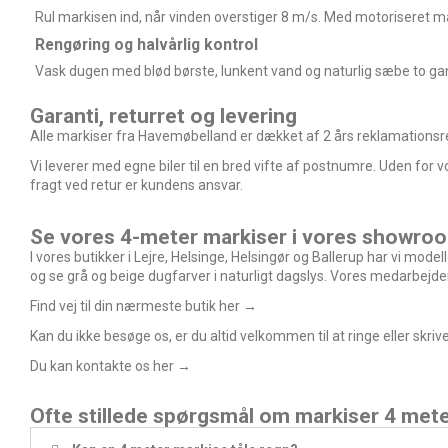
Rul markisen ind, når vinden overstiger 8 m/s. Med motoriseret mar
Rengøring og halvårlig kontrol
Vask dugen med blød børste, lunkent vand og naturlig sæbe to gan
Garanti, returret og levering
Alle markiser fra Havemøbelland er dækket af 2 års reklamationsret
Vi leverer med egne biler til en bred vifte af postnumre. Uden f
fragt ved retur er kundens ansvar.
Se vores 4-meter markiser i vores showro
I vores butikker i Lejre, Helsinge, Helsingør og Ballerup har vi mo
og se grå og beige dugfarver i naturligt dagslys. Vores medarbejdere
Find vej til din nærmeste butik her →
Kan du ikke besøge os, er du altid velkommen til at ringe eller skrive
Du kan kontakte os her →
Ofte stillede spørgsmål om markiser 4 met