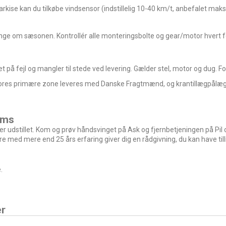
kise kan du tilkøbe vindsensor (indstillelig 10-40 km/t, anbefalet maks
ge om sæsonen. Kontrollér alle monteringsbolte og gear/motor hvert fo
 på fejl og mangler til stede ved levering. Gælder stel, motor og dug. 
or vores primære zone leveres med Danske Fragtmænd, og
krantillæg
pålæg
oms
deller udstillet. Kom og prøv håndsvinget på Ask og fjernbetjeningen på 
 med mere end 25 års erfaring giver dig en rådgivning, du kan have tillid
.
er