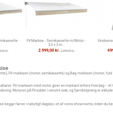
mikassette -
Pil Markise - Semikassette m/Motor -
Vindsenso
3,5 x 3 m...
2.999,00 kr.
499
9,00 kr.
3.999,00 kr.
kise
tte), Pil-markisen (motor, semikassette) og Bøg-markisen (motor, fuld 
 altaner. Pil-markisen med motor giver en markant lettere hverdag – ét
g. Motoren på Pil sidder i venstre side, og fjernbetjening er inklude
t se begge farver i naturligt dagslys i et af vores showrooms, inden du bes