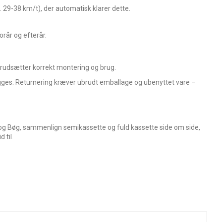
. 29-38 km/t), der automatisk klarer dette.
rår og efterår.
Forudsætter korrekt montering og brug.
ges. Returnering kræver ubrudt emballage og ubenyttet vare –
Pil og Bøg, sammenlign semikassette og fuld kassette side om side,
 til.