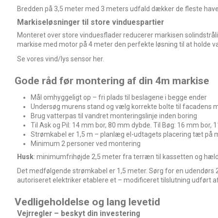
Bredden på 3,5 meter med 3 meters udfald dækker de fleste ha
Markiseløsninger til store vinduespartier
Monteret over store vinduesflader reducerer markisen solindstr
markise med motor på 4 meter den perfekte løsning til at holde v
Se vores vind/lys sensor her.
Gode råd før montering af din 4m markise
Mål omhyggeligt op – fri plads til beslagene i begge ender
Undersøg murens stand og vælg korrekte bolte til facadens m
Brug vatterpas til vandret monteringslinje inden boring
Til Ask og Pil: 14 mm bor, 80 mm dybde. Til Bøg: 16 mm bor
Strømkabel er 1,5 m – planlæg el-udtagets placering tæt på
Minimum 2 personer ved montering
Husk
: minimumfrihøjde 2,5 meter fra terræn til kassetten og hældni
Det medfølgende strømkabel er 1,5 meter. Sørg for en udendørs 23
autoriseret elektriker etablere et – modificeret tilslutning udfør
Vedligeholdelse og lang levetid
Vejrregler – beskyt din investering