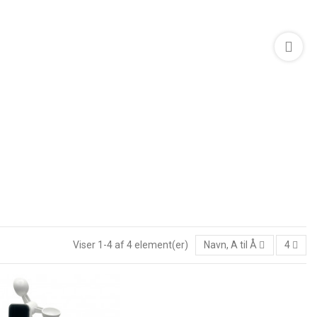
Viser 1-4 af 4 element(er)
Navn, A til Å
4