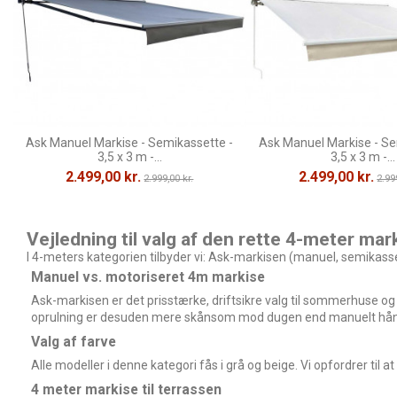
Ask Manuel Markise - Semikassette -
Ask Manuel Markise - Se
3,5 x 3 m -...
3,5 x 3 m -...
2.499,00 kr.
2.499,00 kr.
2.999,00 kr.
2.99
Vejledning til valg af den rette 4-meter mar
I 4-meters kategorien tilbyder vi: Ask-markisen (manuel, semikasse
Manuel vs. motoriseret 4m markise
Ask-markisen er det prisstærke, driftsikre valg til sommerhuse og
oprulning er desuden mere skånsom mod dugen end manuelt håndsvin
Valg af farve
Alle modeller i denne kategori fås i grå og beige. Vi opfordrer til a
4 meter markise til terrassen