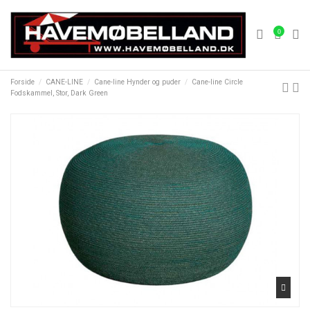
0
Forside
CANE-LINE
Cane-line Hynder og puder
Cane-line Circle
Fodskammel, Stor, Dark Green