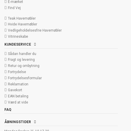
E-mærket
Find Vej
Teak Havemøbler
Hvide Havemøbler
Vedligeholdelsesfrie Havemøbler
Vitrineskabe
KUNDESERVICE
Sådan handler du
Fragt og levering
Retur og ombytning
Fortrydelse
Fortrydelsesformular
Reklamation
Gavekort
EAN betaling
Værd at vide
FAQ
ÅBNINGSTIDER