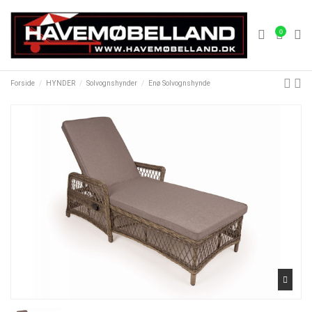
0
Forside
HYNDER
Solvognshynder
Enø Solvognshynde