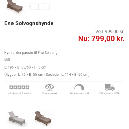
Enø Solvognshynde
Vejl: 999,00 kr.
Nu: 799,00 kr.
Hynde, der passer til Enø Solseng.
Mål:
L: 196 x B: 55/60 x H: 5 cm.
(Rygdel: L: 76 x B: 55 cm - Sædedel: L: 114 x B: 60 cm)