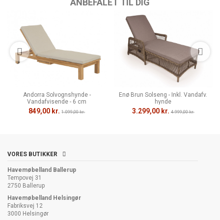
ANBEFALET TIL DIG
Andorra Solvognshynde -
Enø Brun Solseng - Inkl. Vandafv.
Vandafvisende - 6 cm
hynde
849,00 kr.
3.299,00 kr.
1.099,00 kr.
4.999,00 kr.
VORES BUTIKKER
Havemøbelland Ballerup
Tempovej 31
2750 Ballerup
Havemøbelland Helsingør
Fabriksvej 12
3000 Helsingør