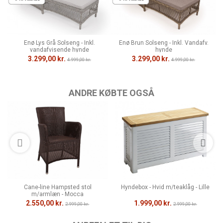
Enø Lys Grå Solseng - Inkl.
Enø Brun Solseng - Inkl. Vandafv.
vandafvisende hynde
hynde
3.299,00 kr.
3.299,00 kr.
4.999,00 kr.
4.999,00 kr.
ANDRE KØBTE OGSÅ
Cane-line Hampsted stol
Hyndebox - Hvid m/teaklåg - Lille
m/armlæn - Mocca
2.550,00 kr.
1.999,00 kr.
2.999,00 kr.
2.999,00 kr.