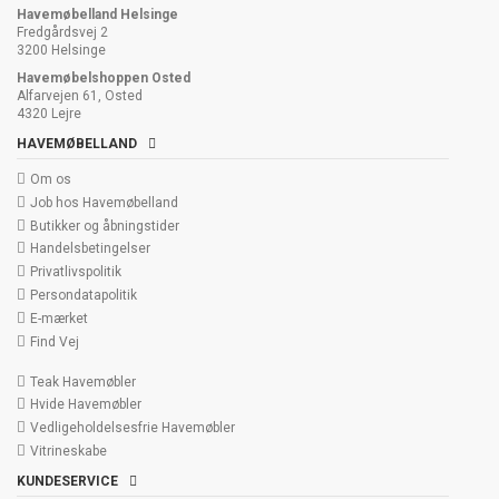
Havemøbelland Helsinge
Fredgårdsvej 2
3200 Helsinge
Havemøbelshoppen Osted
Alfarvejen 61, Osted
4320 Lejre
HAVEMØBELLAND
Om os
Job hos Havemøbelland
Butikker og åbningstider
Handelsbetingelser
Privatlivspolitik
Persondatapolitik
E-mærket
Find Vej
Teak Havemøbler
Hvide Havemøbler
Vedligeholdelsesfrie Havemøbler
Vitrineskabe
KUNDESERVICE