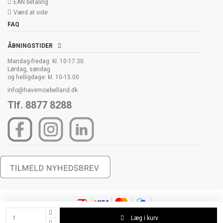
EAN betaling
Værd at vide
FAQ
ÅBNINGSTIDER
Mandag-fredag: kl. 10-17.30
Lørdag, søndag
og helligdage: kl. 10-15.00
info@havemoebelland.dk
Tlf. 8877 8288
Læg i kurv
Copyright 2006-2026 Havemøbelland All Rights Reserved. Havemøbelland