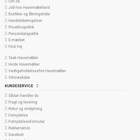
Om os
Job hos Havemøbelland
Butikker og åbningstider
Handelsbetingelser
Privatlivspolitik
Persondatapolitik
E-mærket
Find Vej
Teak Havemøbler
Hvide Havemøbler
Vedligeholdelsesfrie Havemøbler
Vitrineskabe
KUNDESERVICE
Sådan handler du
Fragt og levering
Retur og ombytning
Fortrydelse
Fortrydelsesformular
Reklamation
Gavekort