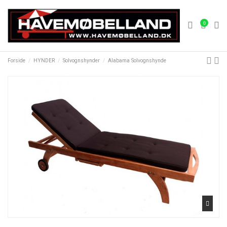
0
Forside
HYNDER
Solvognshynder
Alabama Solvognshynde