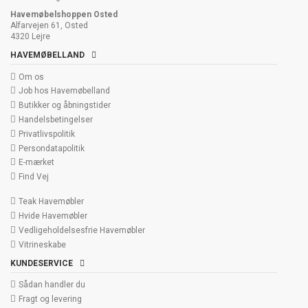
Havemøbelshoppen Osted
Alfarvejen 61, Osted
4320 Lejre
HAVEMØBELLAND
Om os
Job hos Havemøbelland
Butikker og åbningstider
Handelsbetingelser
Privatlivspolitik
Persondatapolitik
E-mærket
Find Vej
Teak Havemøbler
Hvide Havemøbler
Vedligeholdelsesfrie Havemøbler
Vitrineskabe
KUNDESERVICE
Sådan handler du
Fragt og levering