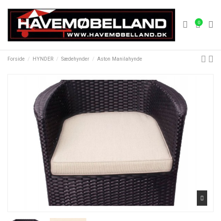
0
Forside
HYNDER
Sædehynder
Aston Manilahynde