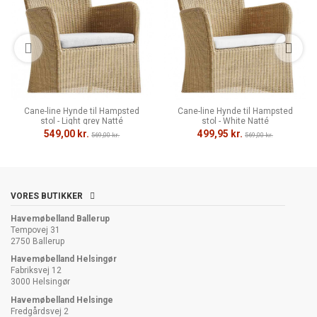
Cane-line Hynde til Hampsted
Cane-line Hynde til Hampsted
stol - Light grey Natté
stol - White Natté
549,00 kr.
499,95 kr.
569,00 kr.
569,00 kr.
VORES BUTIKKER
Havemøbelland Ballerup
Tempovej 31
2750 Ballerup
Havemøbelland Helsingør
Fabriksvej 12
3000 Helsingør
Havemøbelland Helsinge
Fredgårdsvej 2