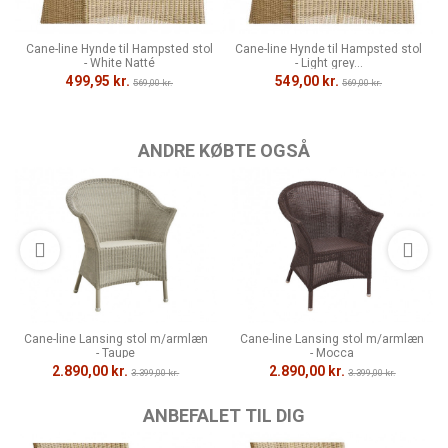
Cane-line Hynde til Hampsted stol
Cane-line Hynde til Hampsted stol
- White Natté
- Light grey...
499,95 kr.
549,00 kr.
569,00 kr.
569,00 kr.
ANDRE KØBTE OGSÅ
Cane-line Lansing stol m/armlæn
Cane-line Lansing stol m/armlæn
- Taupe
- Mocca
2.890,00 kr.
2.890,00 kr.
3.399,00 kr.
3.399,00 kr.
ANBEFALET TIL DIG