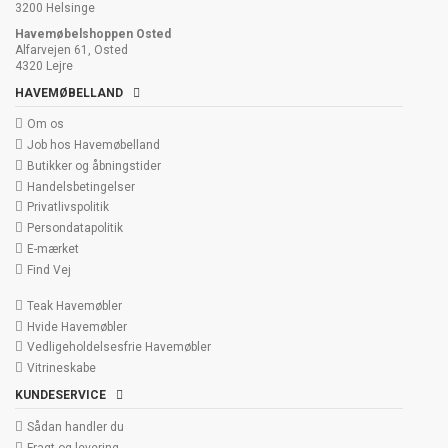
3200 Helsinge
Havemøbelshoppen Osted
Alfarvejen 61, Osted
4320 Lejre
HAVEMØBELLAND
Om os
Job hos Havemøbelland
Butikker og åbningstider
Handelsbetingelser
Privatlivspolitik
Persondatapolitik
E-mærket
Find Vej
Teak Havemøbler
Hvide Havemøbler
Vedligeholdelsesfrie Havemøbler
Vitrineskabe
KUNDESERVICE
Sådan handler du
Fragt og levering