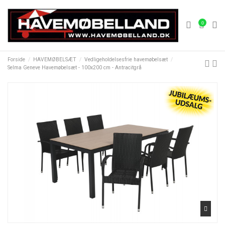
0
Forside
HAVEMØBELSÆT
Vedligeholdelsesfrie havemøbelsæt
Selma Geneve Havemøbelsæt - 100x200 cm - Antracitgrå