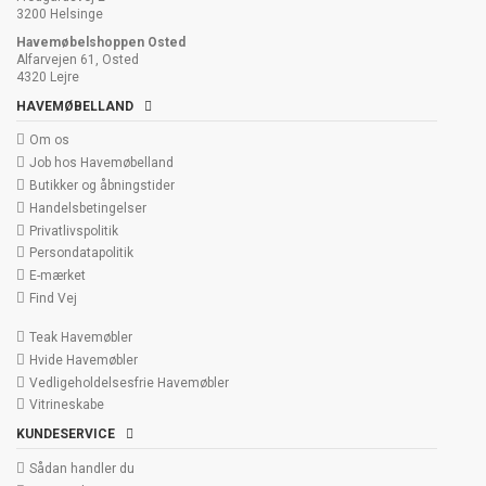
3200 Helsinge
Havemøbelshoppen Osted
Alfarvejen 61, Osted
4320 Lejre
HAVEMØBELLAND
Om os
Job hos Havemøbelland
Butikker og åbningstider
Handelsbetingelser
Privatlivspolitik
Persondatapolitik
E-mærket
Find Vej
Teak Havemøbler
Hvide Havemøbler
Vedligeholdelsesfrie Havemøbler
Vitrineskabe
KUNDESERVICE
Sådan handler du