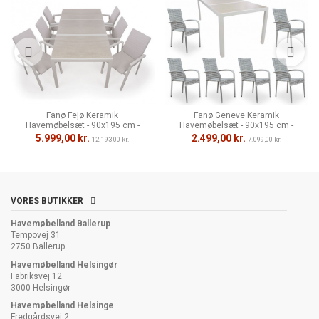
Fanø Fejø Keramik
Fanø Geneve Keramik
Havemøbelsæt - 90x195 cm -
Havemøbelsæt - 90x195 cm -
Gråhvid/Beige
Lysgrå
5.999,00 kr.
2.499,00 kr.
12.193,00 kr.
7.099,00 kr.
VORES BUTIKKER
Havemøbelland Ballerup
Tempovej 31
2750 Ballerup
Havemøbelland Helsingør
Fabriksvej 12
3000 Helsingør
Havemøbelland Helsinge
Fredgårdsvej 2