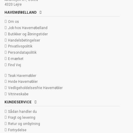
4320 Lejre
HAVEMØBELLAND
Om os
Job hos Havemøbelland
Butikker og åbningstider
Handelsbetingelser
Privatlivspolitik
Persondatapolitik
E-mærket
Find Vej
Teak Havemøbler
Hvide Havemøbler
Vedligeholdelsesfrie Havemøbler
Vitrineskabe
KUNDESERVICE
Sådan handler du
Fragt og levering
Retur og ombytning
Fortrydelse