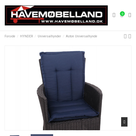
0
Forside
HYNDER
Universalhynder
Aston Universalhynde