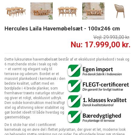
Hercules Laila Havemøbelsæt - 100x246 cm
Vejl: 29.993,00 kr.
Nu: 17.999,00 kr.
Dette luksuriøse havemøbelsæt består af et eksklusivt plankebord i teak og
6 matchende stole i teak og reb
– et varmt og elegant valg til
terrasse og uderum. Bordet er et
massivt plankebord i kerneteak i den
bedste kvalitet, udført med en
bordplade i 4 brede planker, som
fremhæver træets naturlige struktur
og giver et roligt, eksklusivt udtryk.
Den solide konstruktion med kraftigt
stel og afstivning sikrer stabilitet og
gør bordet ideelt til både hverdag og
gæstemiddage.
De 6 stole har stel i certificeret
kerneteak og en øvre del i flettet polyrattan, der giver et let, moderne look
og behagelig støtte omkring ryg og sider. De afrundede linjer gør stolene