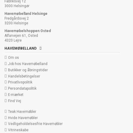
Fabriksvej 12
3000 Helsingør
Havemøbelland Helsinge
Fredgårdsvej 2
3200 Helsinge
Havemøbelshoppen Osted
Alfarvejen 61, Osted
4320 Lejre
HAVEMØBELLAND
Om os
Job hos Havemøbelland
Butikker og åbningstider
Handelsbetingelser
Privatlivspolitik
Persondatapolitik
E-mærket
Find Vej
Teak Havemøbler
Hvide Havemøbler
Vedligeholdelsesfrie Havemøbler
Vitrineskabe