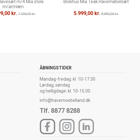
Havesæt m/4 Mia stole
Blokhus Mia Teak Havemøbelsæt
m/armlæn
9,00 kr.
5.999,00 kr.
7.695,00 kr.
8.895,00 kr.
ÅBNINGSTIDER
Mandag-fredag: kl. 10-17.30
Lørdag, søndag
og helligdage: kl. 10-15.00
info@havemoebelland.dk
Tlf. 8877 8288