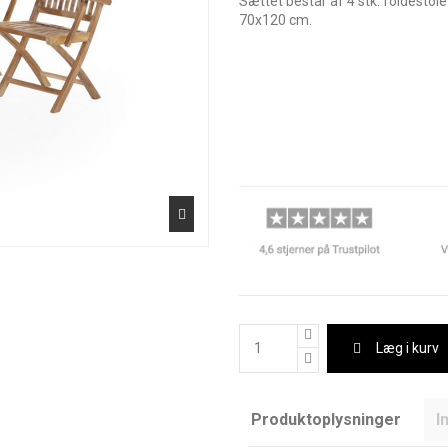
Sættet består af 4 stk. foldest
70x120 cm.
Læg i kurv
Produktoplysninger
I