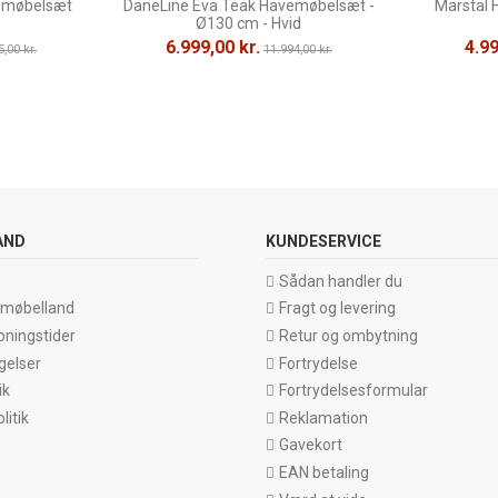
vemøbelsæt
DaneLine Eva Teak Havemøbelsæt -
Marstal 
Ø130 cm - Hvid
6.999,00 kr.
4.99
,00 kr.
11.994,00 kr.
AND
KUNDESERVICE
Sådan handler du
emøbelland
Fragt og levering
bningstider
Retur og ombytning
gelser
Fortrydelse
ik
Fortrydelsesformular
itik
Reklamation
Gavekort
EAN betaling