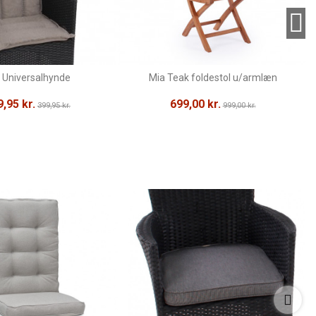
s Universalhynde
Mia Teak foldestol u/armlæn
,95 kr.
699,00 kr.
399,95 kr.
999,00 kr.