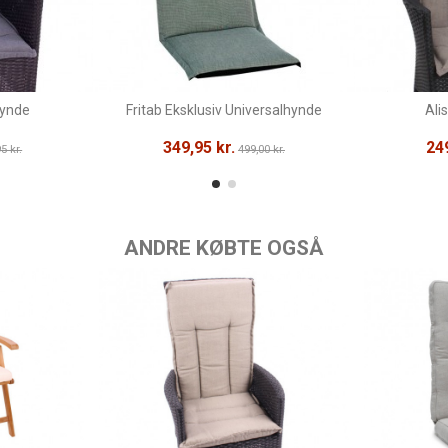
hynde
Fritab Eksklusiv Universalhynde
Ali
349,95 kr.
249
5 kr.
499,00 kr.
ANDRE KØBTE OGSÅ