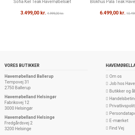
Sofia Kiel Teak Havemøbelsæt
Blokhus Pala Teak Ha
3.499,00 kr.
6.499,00 kr.
4.999,00 kr.
10.495
VORES BUTIKKER
HAVEMØBELL
Havemøbelland Ballerup
Om os
Tempovej 31
Job hos Hav
2750 Ballerup
Butikker og å
Havemøbelland Helsingør
Handelsbetin
Fabriksvej 12
Privatlivspolit
3000 Helsingør
Persondatapol
Havemøbelland Helsinge
E-mærket
Fredgårdsvej 2
Find Vej
3200 Helsinge