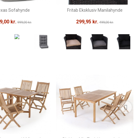
exas Sofahynde
Fritab Eksklusiv Manilahynde
9,00 kr.
299,95 kr.
999,00 kr.
499,00 kr.