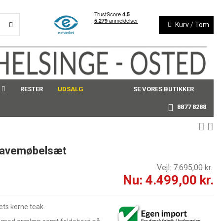
Kurv
/
Tom
RESTER
UDSALG
SE VORES BUTIKKER
8877 8288
 Havemøbelsæt
Vejl: 7.695,00 kr.
Nu: 4.499,00 kr.
ets kerne teak.