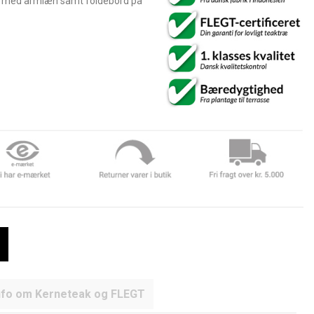
ole med armlæn samt foldebord på
nfo om Kerneteak og FLEGT