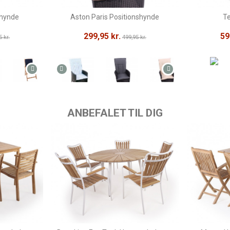
shynde
Aston Paris Positionshynde
T
299,95 kr.
59
5 kr.
499,95 kr.
ANBEFALET TIL DIG