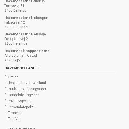
Havemøbelland Ballerup
Tempovej 31
2750 Ballerup
Havemøbelland Helsingør
Fabriksvej 12
3000 Helsingør
Havemøbelland Helsinge
Fredgårdsvej 2
3200 Helsinge
Havemøbelshoppen Osted
Alfarvejen 61, Osted
4320 Lejre
HAVEMØBELLAND
Om os
Job hos Havemøbelland
Butikker og åbningstider
Handelsbetingelser
Privatlivspolitik
Persondatapolitik
E-mærket
Find Vej