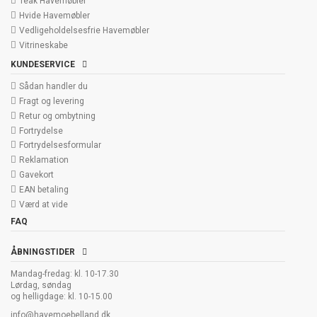
Teak Havemøbler
Hvide Havemøbler
Vedligeholdelsesfrie Havemøbler
Vitrineskabe
KUNDESERVICE
Sådan handler du
Fragt og levering
Retur og ombytning
Fortrydelse
Fortrydelsesformular
Reklamation
Gavekort
EAN betaling
Værd at vide
FAQ
ÅBNINGSTIDER
Mandag-fredag: kl. 10-17.30
Lørdag, søndag
og helligdage: kl. 10-15.00
info@havemoebelland.dk