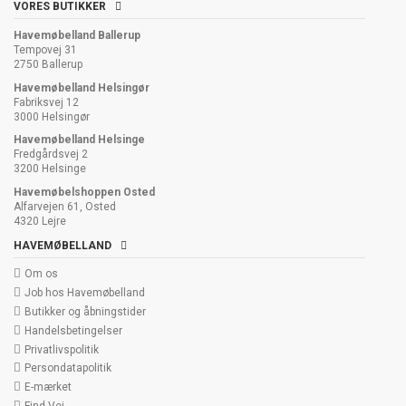
VORES BUTIKKER
Havemøbelland Ballerup
Tempovej 31
2750 Ballerup
Havemøbelland Helsingør
Fabriksvej 12
3000 Helsingør
Havemøbelland Helsinge
Fredgårdsvej 2
3200 Helsinge
Havemøbelshoppen Osted
Alfarvejen 61, Osted
4320 Lejre
HAVEMØBELLAND
Om os
Job hos Havemøbelland
Butikker og åbningstider
Handelsbetingelser
Privatlivspolitik
Persondatapolitik
E-mærket