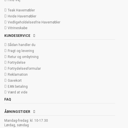
Find Vej
Teak Havemøbler
Hvide Havemøbler
Vedligeholdelsesfrie Havemøbler
Vitrineskabe
KUNDESERVICE
Sådan handler du
Fragt og levering
Retur og ombytning
Fortrydelse
Fortrydelsesformular
Reklamation
Gavekort
EAN betaling
Værd at vide
FAQ
ÅBNINGSTIDER
Mandag-fredag: kl. 10-17.30
Lørdag, søndag