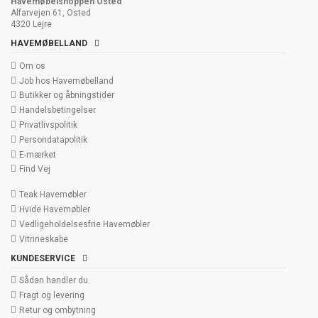
Havemøbelshoppen Osted
Alfarvejen 61, Osted
4320 Lejre
HAVEMØBELLAND
Om os
Job hos Havemøbelland
Butikker og åbningstider
Handelsbetingelser
Privatlivspolitik
Persondatapolitik
E-mærket
Find Vej
Teak Havemøbler
Hvide Havemøbler
Vedligeholdelsesfrie Havemøbler
Vitrineskabe
KUNDESERVICE
Sådan handler du
Fragt og levering
Retur og ombytning