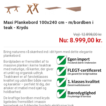
Maxi Plankebord 100x240 cm - m/bordben i
teak - Kryds
Vejl: 12.898,00 kr.
Nu: 8.999,00 kr.
Bring naturens rå skønhed ind i dit hjem med dette elegante
plankebord.
Bordpladen er fremstillet af to
massive planker i kerne teaktræ
med naturlige, rå kanter, der giver
et unikt og organisk udtryk.
Teaktræet er af førsteklasses
kvalitet og udstråler både varme
og karakter – perfekt til dig, der
ønsker et møbel med sjæl og
holdbarhed.
De kraftige bordben med kryds
ligeledes fremstillet i massiv
kerneteak og fuldender bordets eksklusive look.