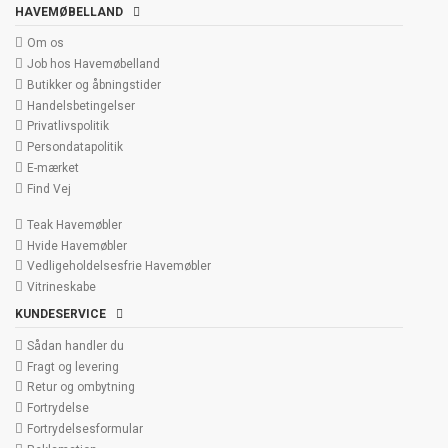
HAVEMØBELLAND
Om os
Job hos Havemøbelland
Butikker og åbningstider
Handelsbetingelser
Privatlivspolitik
Persondatapolitik
E-mærket
Find Vej
Teak Havemøbler
Hvide Havemøbler
Vedligeholdelsesfrie Havemøbler
Vitrineskabe
KUNDESERVICE
Sådan handler du
Fragt og levering
Retur og ombytning
Fortrydelse
Fortrydelsesformular