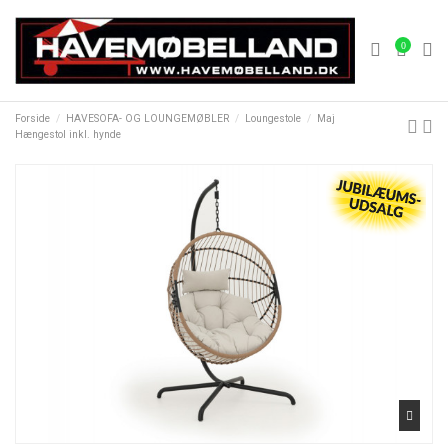
0
Forside
HAVESOFA- OG LOUNGEMØBLER
Loungestole
Maj
Hængestol inkl. hynde