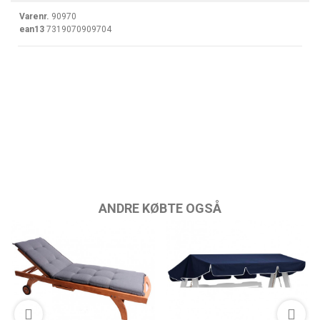
Varenr.
90970
ean13
7319070909704
ANDRE KØBTE OGSÅ