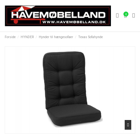
0
Forside
HYNDER
Hynder til hængesofaer
Texas Sofahynde