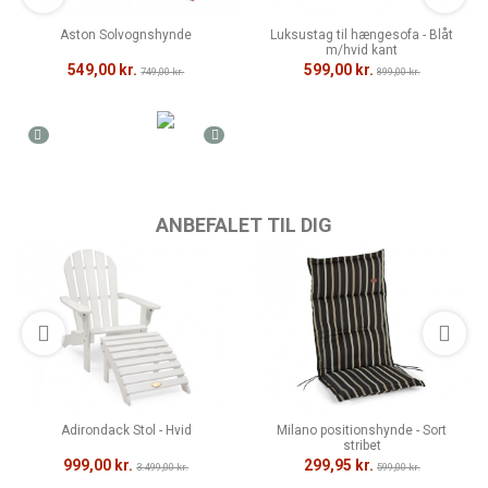
Aston Solvognshynde
Luksustag til hængesofa - Blåt
m/hvid kant
549,00 kr.
599,00 kr.
749,00 kr.
899,00 kr.
ANBEFALET TIL DIG
Adirondack Stol - Hvid
Milano positionshynde - Sort
stribet
999,00 kr.
299,95 kr.
3.499,00 kr.
599,00 kr.