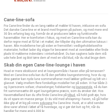
6.800,00 kr.
8.000,00 kr.
Cane-line-sofa
Fra Cane-line finder du en lang række af møbler til haven, inklusive en sofa.
Det danske Cane-line er et brand med fingeren på pulsen, og med mere end
30 års erfaring bag sig, formår de at producere lækre og funktionelle
havemøbler. Her er komforten i fokus, og med en Cane-line-sofa kan du
derfor regne med at få fat i et møbel, der tilbyder dig den ultimative luksus i
haven. Alle modellerne her på siden er fremstillet i vedligeholdelsesfrie
materialer, hvilket lader dig slippe for besværet med at overdække eller finde
plads til møblerne indendørs i vinterhalvåret. Du kan sagtens lade dem stå
ude hele året og blot tørre dem af med en våd klud, når du skal bruge dem.
Skab din egen Cane-line-lounge i haven
Hvad er mere eksklusivt end et loungeområde i haven eller på terrassen?
Med en Cane-line-sofa kan du få den perfekte loungestemning, hvor du og
dine gæster kan nyde lune sommeraftener med lækker grillmad og lidt vin i
glasset. Vælg imellem flere forskellige modeller her på siden. Vi har både 2-
og 3-personers sofaer, chaiselonger, fodskamler og
loungestole
, så du kan
frit sammensætte dit eget loungehjørne præcis, som du ønsker det. Hos
Havemøbelland kan du ofte finde Cane-line på
tilbud
, så hold godt øje, hvis
du vil spare en masse penge. Er du vild med afslapning i haven, så gå heller
ikke glip af et kig på vores
solvogne
fra Cane-line. Husk, at vi altid sender
dine varer afsted i løbet af få hverdage, og vi gør det kvit og frit, når du
handler for mere end 6.000 kr.