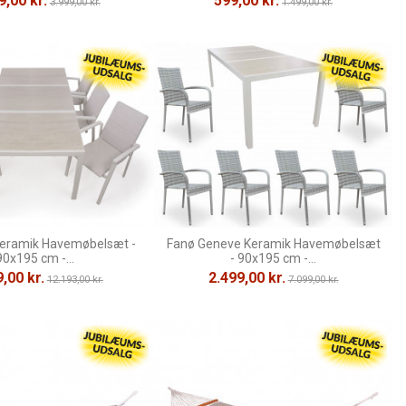
9,00 kr.
599,00 kr.
3.999,00 kr.
1.499,00 kr.
Keramik Havemøbelsæt -
Fanø Geneve Keramik Havemøbelsæt
90x195 cm -...
- 90x195 cm -...
,00 kr.
2.499,00 kr.
12.193,00 kr.
7.099,00 kr.