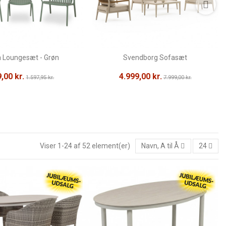
a Loungesæt - Grøn
Svendborg Sofasæt
,00 kr.
4.999,00 kr.
1.597,95 kr.
7.999,00 kr.
Viser 1-24 af 52 element(er)
Navn, A til Å
24