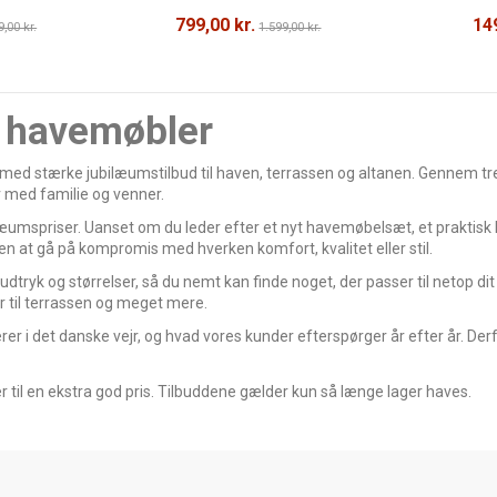
799,00 kr.
149
9,00 kr.
1.599,00 kr.
å havemøbler
lig med stærke jubilæumstilbud til haven, terrassen og altanen. Gennem t
 med familie og venner.
læumspriser. Uanset om du leder efter et nyt havemøbelsæt, et praktisk h
uden at gå på kompromis med hverken komfort, kvalitet eller stil.
tryk og størrelser, så du nemt kan finde noget, der passer til netop d
 til terrassen og meget mere.
r i det danske vejr, og hvad vores kunder efterspørger år efter år. Derf
til en ekstra god pris. Tilbuddene gælder kun så længe lager haves.