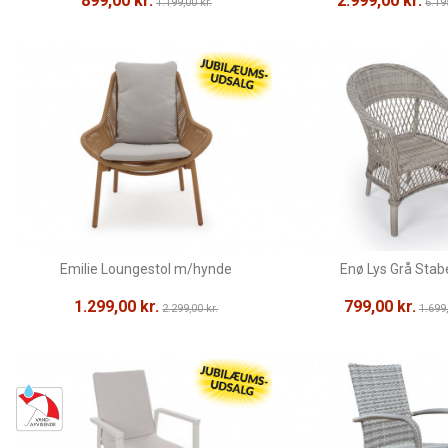
899,00 kr.
2.999,00 kr.
1.199,00 kr.
6.19
Emilie Loungestol m/hynde
Enø Lys Grå Stabe
1.299,00 kr.
799,00 kr.
2.299,00 kr.
1.699,