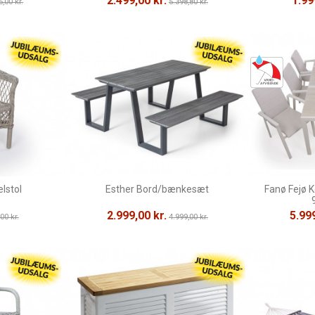
2.499,00 kr.
1.99
5,00 kr.
5.398,80 kr.
lstol
Esther Bord/bænkesæt
Fanø Fejø 
2.999,00 kr.
5.999
00 kr.
4.999,00 kr.