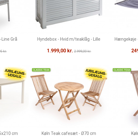
-Line Grå
Hyndebox - Hvid m/teaklåg - Lille
Hængekøje -
1.999,00 kr.
249
5 kr.
2.999,00 kr.
,5x210 cm
Køln Teak cafesæt - Ø70 cm
Køl