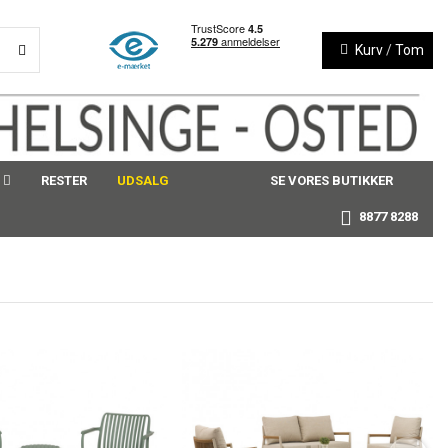
Kurv
/
Tom
RESTER
UDSALG
SE VORES BUTIKKER
8877 8288