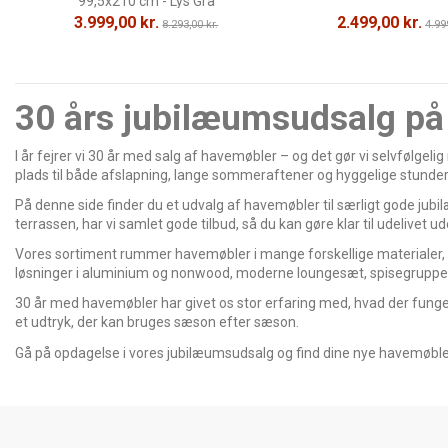
99,5x210 cm - Lys Grå
3.999,00 kr.
2.499,00 kr.
8.293,00 kr.
4.99
30 års jubilæumsudsalg p
I år fejrer vi 30 år med salg af havemøbler – og det gør vi selvfølge
plads til både afslapning, lange sommeraftener og hyggelige stunder
På denne side finder du et udvalg af havemøbler til særligt gode jubi
terrassen, har vi samlet gode tilbud, så du kan gøre klar til udelivet 
Vores sortiment rummer havemøbler i mange forskellige materialer, ud
løsninger i aluminium og nonwood, moderne loungesæt, spisegrupper
30 år med havemøbler har givet os stor erfaring med, hvad der fungere
et udtryk, der kan bruges sæson efter sæson.
Gå på opdagelse i vores jubilæumsudsalg og find dine nye havemøbler 