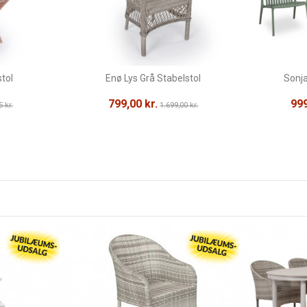
tol
Enø Lys Grå Stabelstol
Sonj
799,00 kr.
999
5 kr.
1.699,00 kr.