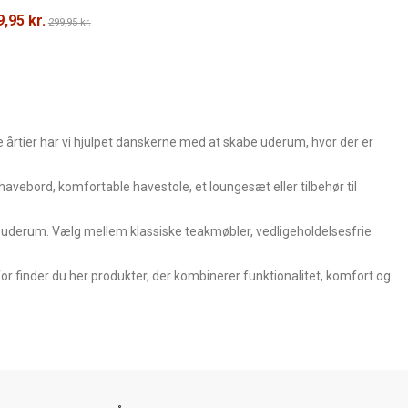
,95 kr.
299,95 kr.
re årtier har vi hjulpet danskerne med at skabe uderum, hvor der er
avebord, komfortable havestole, et loungesæt eller tilbehør til
it uderum. Vælg mellem klassiske teakmøbler, vedligeholdelsesfrie
or finder du her produkter, der kombinerer funktionalitet, komfort og