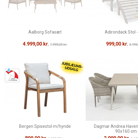
Aalborg Sofasæt
Adirondack Stol -
4.999,00 kr.
999,00 kr.
7.999,00 kr.
3.499,
Bergen Spisestol m/hynde
Dagmar Andrea Havem
90x160 cm