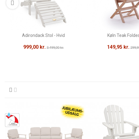
Adirondack Stol - Hvid
Køln Teak Foldes
999,00 kr.
149,95 kr.
3.499,00 kr.
299,9