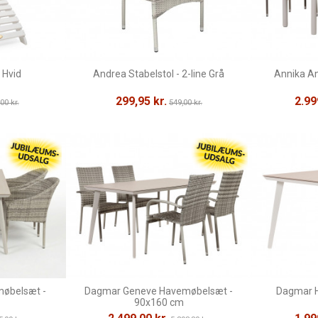
 Hvid
Andrea Stabelstol - 2-line Grå
Annika A
299,95 kr.
2.99
00 kr.
549,00 kr.
øbelsæt -
Dagmar Geneve Havemøbelsæt -
Dagmar H
90x160 cm